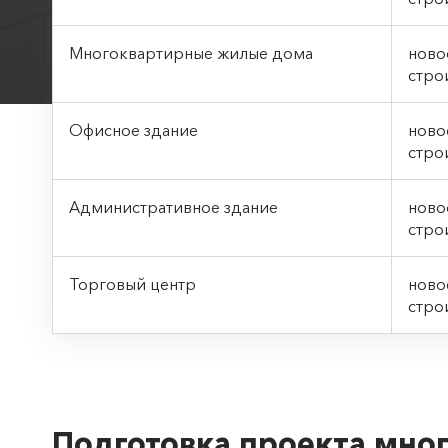
Многоквартирные жилые дома
ново
стро
Офисное здание
нов
стро
Административное здание
нов
стро
Торговый центр
нов
стро
Подготовка проекта мно