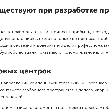
уществуют при разработке п
ачнет работать, а значит приносит прибыль, необхо
допущены ошибки, то это не только не принесет прибы
одить серьезно и доверить это дело профессионалам
обустройство здания оказывало положительное влияни
говых центров
з направлений компании «Интеграция». Мы осознаем 
 сантиметр свободного пространства и делаем упор н
 стеллажей.
телем зависит от элементов подготовки проекта. Что