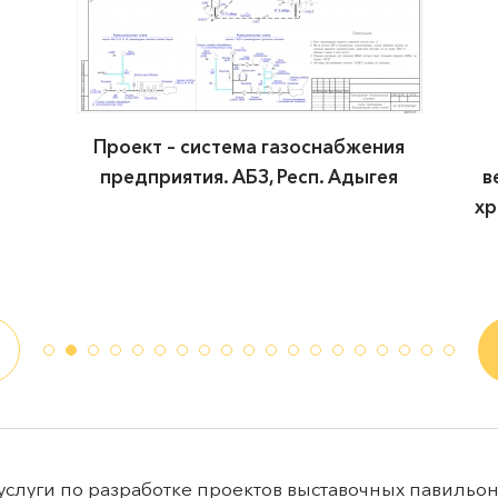
Проект в объеме – резервуарный парк
вертикальных стальных резервуаров под
хранения ЖКУ. Склад жидких комплексных
удобрений, Краснодарский край
слуги по разработке проектов выставочных павильон