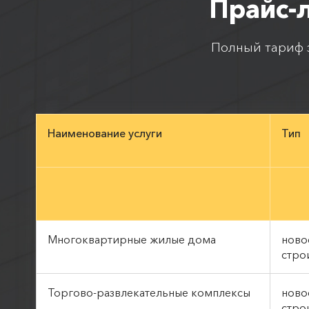
Прайс-
Полный тариф з
Наименование услуги
Тип
Многоквартирные жилые дома
ново
стро
Торгово-развлекательные комплексы
ново
стро