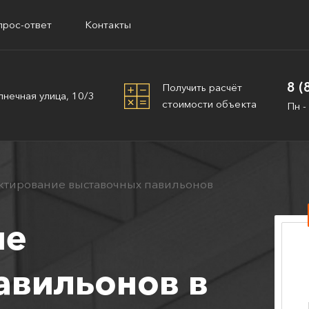
прос-ответ
Контакты
8 (
Получить расчёт
лнечная улица, 10/3
стоимости объекта
Пн -
ктирование выставочных павильонов
ие
авильонов в