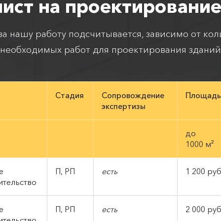
лист на проектирование
а нашу работу подсчитывается, зависимо от кол
необходимых работ для проектирования зданий
Стадия
Сопровождение
Площадь
экспертизы
до
1000 м²
е
П, РП
есть
1 200 руб
ительство
е
П, РП
есть
2 000 руб
ительство