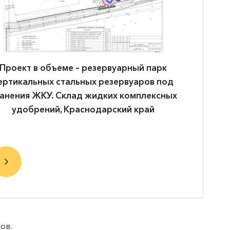
Проект в объеме – терминал хранения и
Прое
перевалке битума. Нефтебаза,
нефтеба
Краснодарский край
нефтеп
эстакад
ов.