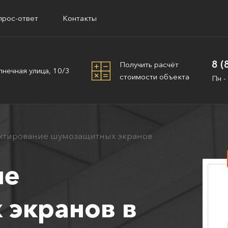
прос-ответ
Контакты
8 (
Получить расчёт
лнечная улица, 10/3
стоимости объекта
Пн -
ктирование шумозащитных экранов
ие
экранов в