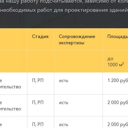
а нашу работу подсчитывается, зависимо от кол
необходимых работ для проектирования зданий
Стадия
Сопровождение
Площадь
экспертизы
до
1000 м²
е
П, РП
есть
1 200 руб
ительство
е
П, РП
есть
2 000 руб
ительство
е
П, РП
есть
2 000 руб