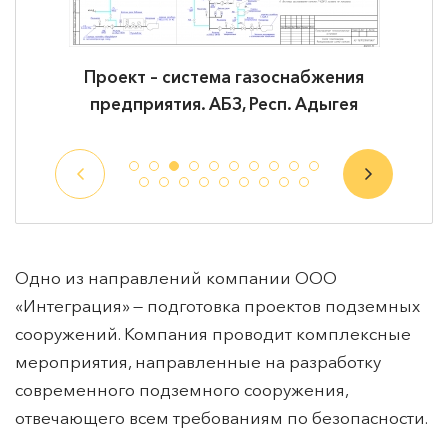
Проект в объеме – резервуарный парк
Пр
вертикальных стальных резервуаров под
хранения ЖКУ. Склад жидких комплексных
удобрений, Краснодарский край
Одно из направлений компании ООО
«Интеграция» — подготовка проектов подземных
сооружений. Компания проводит комплексные
мероприятия, направленные на разработку
современного подземного сооружения,