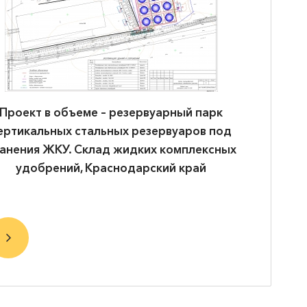
Проект в объеме – терминал хранения и
Прое
перевалке битума. Нефтебаза,
нефтеба
Краснодарский край
нефтеп
эстакад