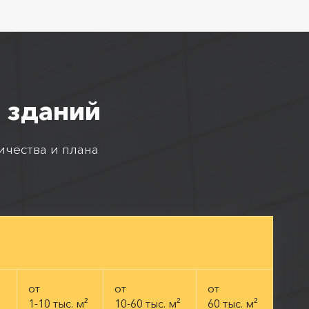
 зданий
ичества и плана
от
от
от
1-10 тыс. м²
10-60 тыс. м²
60 тыс. м²