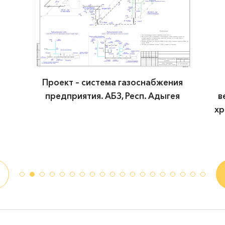
Проект в объеме – резервуарный парк
вертикальных стальных резервуаров под
хранения ЖКУ. Склад жидких комплексных
удобрений, Краснодарский край