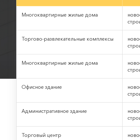
Многоквартирные жилые дома
ново
стро
Торгово-развлекательные комплексы
ново
стро
Многоквартирные жилые дома
ново
стро
Офисное здание
нов
стро
Административное здание
нов
стро
Торговый центр
нов