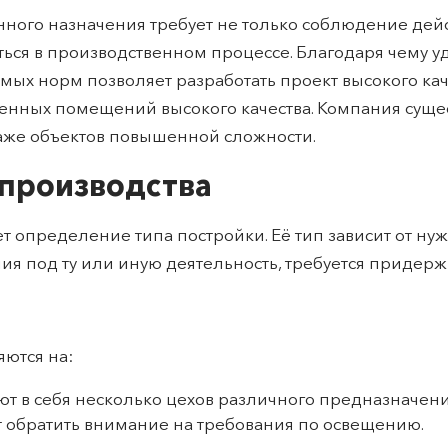
ного назначения требует не только соблюдение дей
яться в производственном процессе. Благодаря чему 
уемых норм позволяет разработать проект высокого 
енных помещений высокого качества. Компания сущес
аже объектов повышенной сложности.
 производства
 определение типа постройки. Её тип зависит от нуж
ия под ту или иную деятельность, требуется придер
ются на:
ют в себя несколько цехов различного предназначе
ит обратить внимание на требования по освещению.