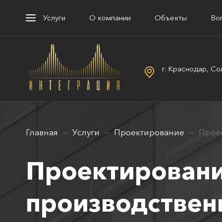
Услуги
О компании
Объекты
Во
г. Краснодар, Со
Главная
Услуги
Проектирование
Прое
Проектирован
производствен