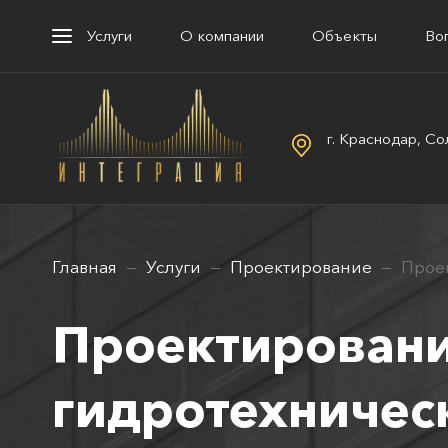
Услуги
О компании
Объекты
Во
г. Краснодар, Со
Главная
Услуги
Проектирование
Прое
Проектирован
гидротехничес