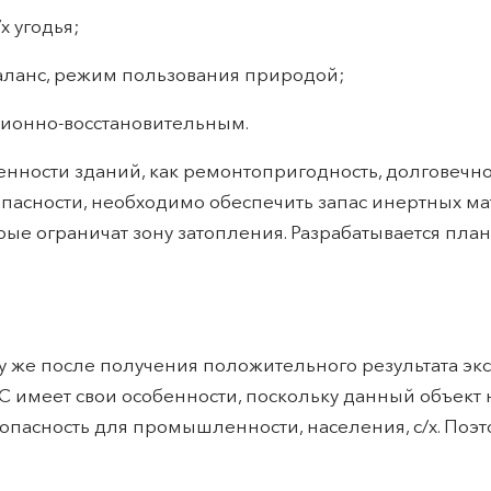
х угодья;
аланс, режим пользования природой;
ционно-восстановительным.
енности зданий, как ремонтопригодность, долговечно
асности, необходимо обеспечить запас инертных мат
рые ограничат зону затопления. Разрабатывается пла
зу же после получения положительного результата экс
С имеет свои особенности, поскольку данный объект
 опасность для промышленности, населения, с/х. Поэ