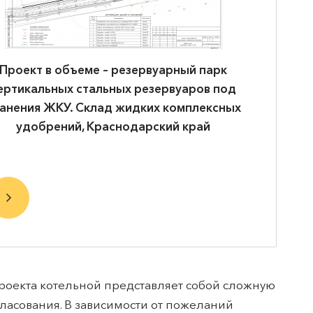
Проект в объеме – терминал хранения и
Прое
перевалке битума. Нефтебаза,
нефтеба
Краснодарский край
нефтеп
эстакад
проекта котельной представляет собой сложную
гласования. В зависимости от пожеланий