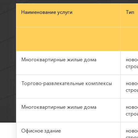
Наименование услуги
Тип
Многоквартирные жилые дома
ново
стро
Торгово-развлекательные комплексы
ново
стро
Многоквартирные жилые дома
ново
стро
Офисное здание
нов
стро