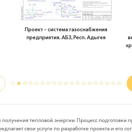
Проект в объеме – резервуарный парк
вертикальных стальных резервуаров под
хранения ЖКУ. Склад жидких комплексных
удобрений, Краснодарский край
ля получения тепловой энергии. Процесс подготовки 
длагает свои услуги по разработке проекта и его со