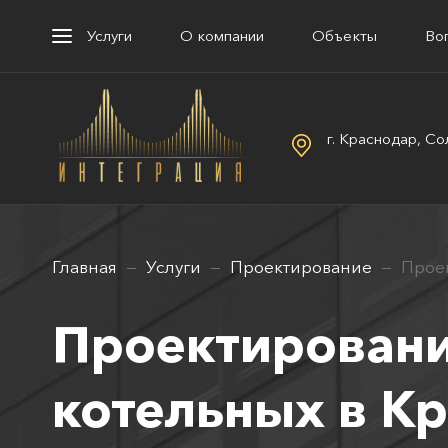
Услуги
О компании
Объекты
Во
г. Краснодар, Со
Главная
Услуги
Проектирование
Прое
Проектирован
котельных в К