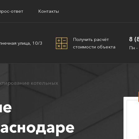
прос-ответ
Контакты
8 (
Получить расчёт
лнечная улица, 10/3
стоимости объекта
Пн -
ктирование котельных
ие
раснодаре