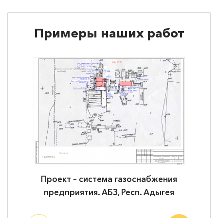
Примеры наших работ
Проект – система газоснабжения
Пр
предприятия. АБЗ, Респ. Адыгея
вер
хран