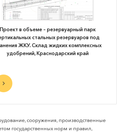
Проект в объеме – терминал хранения и
Прое
перевалке битума. Нефтебаза,
нефтеба
Краснодарский край
нефтеп
эстакад
удование, сооружения, производственные
етом государственных норм и правил,