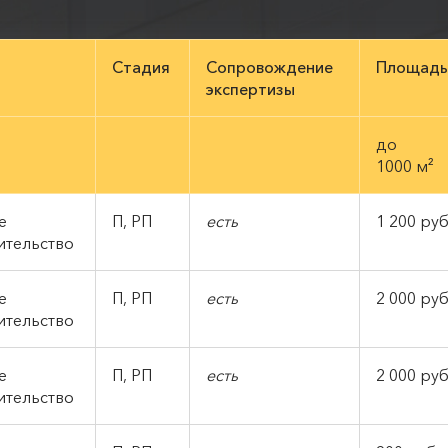
Стадия
Сопровождение
Площадь
экспертизы
до
1000 м²
е
П, РП
есть
1 200 руб
ительство
е
П, РП
есть
2 000 руб
ительство
е
П, РП
есть
2 000 руб
ительство