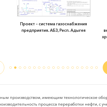
Проект в объеме – резервуарный парк
вертикальных стальных резервуаров под
хранения ЖКУ. Склад жидких комплексных
удобрений, Краснодарский край
ным производством, имеющим технологическое обор
оизводительность процесса переработки нефти, с уч