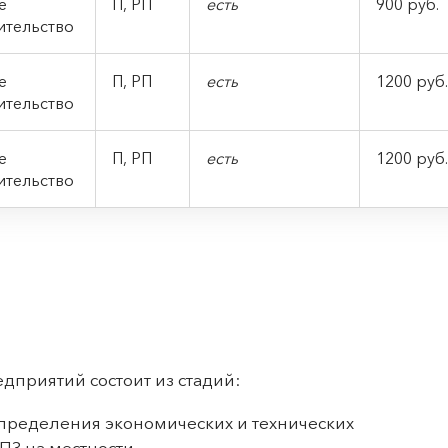
ое
П, РП
есть
900 руб.
ительство
ое
П, РП
есть
1200 руб.
ительство
ое
П, РП
есть
1200 руб.
ительство
приятий состоит из стадий:
пределения экономических и технических
ПЗ на местности.