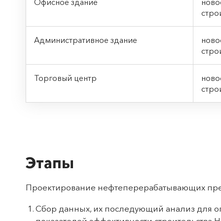
Офисное здание
нов
стро
Административное здание
нов
стро
Торговый центр
нов
стро
Этапы
Проектирование нефтеперерабатывающих пред
Сбор данных, их последующий анализ для о
показателей эффективности строительства Н