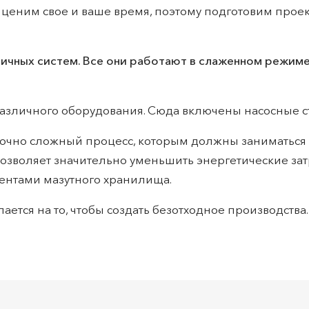
еним свое и ваше время, поэтому подготовим проект
личных систем. Все они работают в слаженном режиме
различного оборудования. Сюда включены насосные с
аточно сложный процесс, которым должны заниматьс
позволяет значительно уменьшить энергетические за
ентами мазутного хранилища.
лается на то, чтобы создать безотходное производств