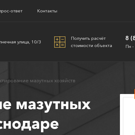
прос-ответ
Контакты
8 (
Получить расчёт
лнечная улица, 10/3
стоимости объекта
Пн -
тирование мазутных хозяйств
е мазутных
снодаре