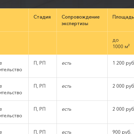
Стадия
Сопровождение
Площадь
экспертизы
до
1000 м²
е
П, РП
есть
1 200 руб
ительство
е
П, РП
есть
2 000 руб
ительство
е
П, РП
есть
2 000 руб
ительство
ое
П, РП
есть
900 руб.